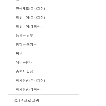
전공제도(학사과정)
학위수여(학사과정)
학위수여(대학원)
등록금 납부
장학금∙학자금
병무
예비군안내
증명서 발급
학사편람(학사과정)
학사편람(대학원)
3C1P 프로그램