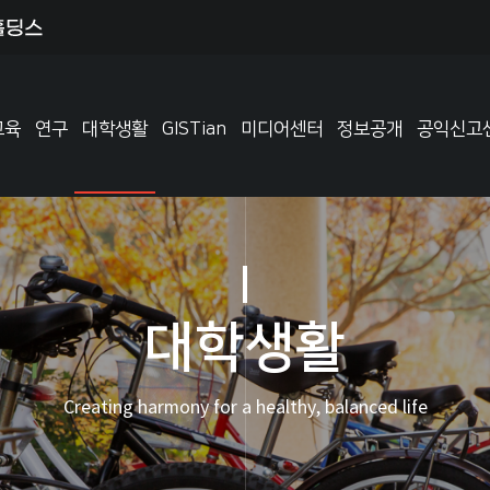
교육
연구
대학생활
GISTian
미디어센터
정보공개
공익신고
대학생활
Creating harmony for a healthy, balanced life