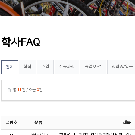
학사FAQ
학적
수업
전공과정
졸업/자격
장학/납입금
전체
11
0
총
건 / 오늘
건
글번호
분류
제목