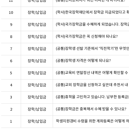
(공통)연차초과자가 되면 어떠한 게 바뀌나요?
11
장학/납입금
10
장학/납입금
(학사)국가장학금을 수혜하게 되었습니다. 장학
9
장학/납입금
(학사)국가장학금은 꼭 신청해야 되나요?
8
장학/납입금
(공통)장학생 선발 기준에서 “직전학기”란 무엇
7
장학/납입금
(공통)장학생 자격은 어떻게 되나요?
6
장학/납입금
(공통)교육비 연말정산 내역은 어떻게 확인할 수
5
장학/납입금
4
장학/납입금
(공통)휴학을 고민하고 있습니다. 납부한 등록금
3
장학/납입금
(공통)장학금은 중복해서 수혜 받을 수 있나요?
2
장학/납입금
학생지원경비 수령을 위한 계좌등록은 어떻게 
1
장학/납입금