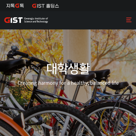
대학생활
Creating harmony for a healthy, balanced life