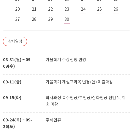
20
21
22
23
24
25
26
27
28
29
30
상세일정
08-31(월) ~ 09-
가을학기 수강신청 변경
09(수)
09-11(금)
가을학기 개설교과목 변경(안) 제출마감
09-15(화)
학사과정 복수전공/부전공/심화전공 선언 및 취
소 마감
09-24(목) ~ 09-
추석연휴
26(토)