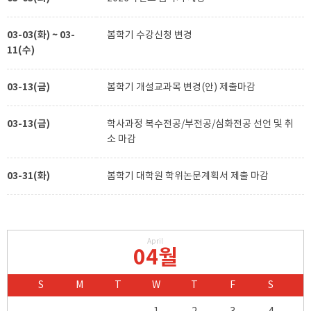
03-03(화) ~ 03-
봄학기 수강신청 변경
11(수)
03-13(금)
봄학기 개설교과목 변경(안) 제출마감
03-13(금)
학사과정 복수전공/부전공/심화전공 선언 및 취
소 마감
03-31(화)
봄학기 대학원 학위논문계획서 제출 마감
April
04월
S
M
T
W
T
F
S