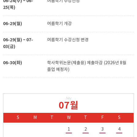
06-24(수) ~ 06-
여름학기 수강신청
25(목)
06-29(월)
여름학기 개강
06-29(월) ~ 07-
여름학기 수강신청 변경
03(금)
06-30(화)
학사학위논문(제출용) 제출마감 (2026년 8월
졸업 예정자)
July
07월
S
M
T
W
T
F
S
1
2
3
4