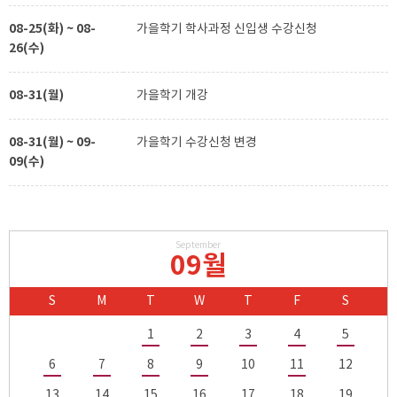
08-25(화) ~ 08-
가을학기 학사과정 신입생 수강신청
26(수)
08-31(월)
가을학기 개강
08-31(월) ~ 09-
가을학기 수강신청 변경
09(수)
September
09월
S
M
T
W
T
F
S
1
2
3
4
5
6
7
8
9
10
11
12
13
14
15
16
17
18
19