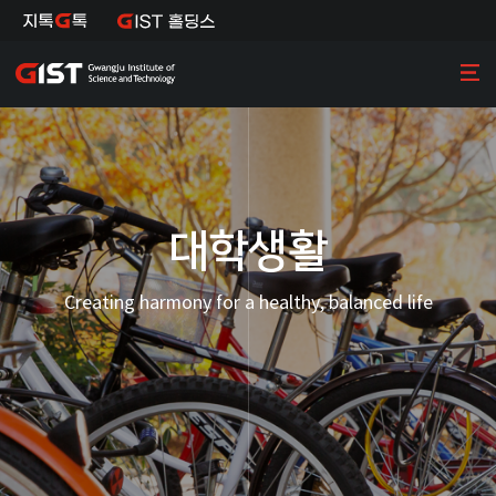
대학생활
Creating harmony for a healthy, balanced life