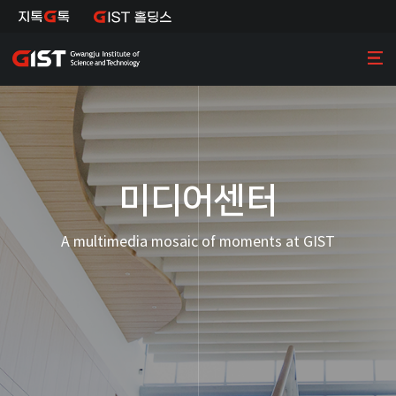
미디어센터
A multimedia mosaic of moments at GIST