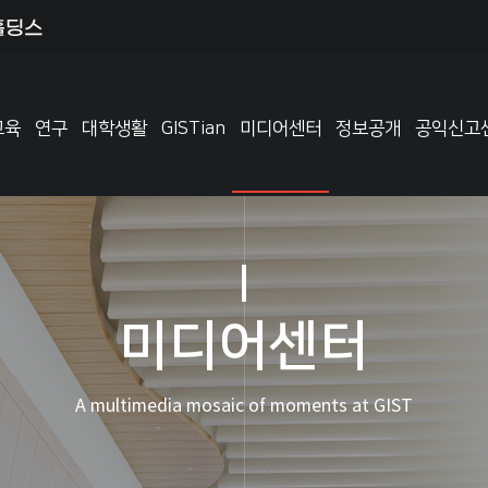
교육
연구
대학생활
GISTian
미디어센터
정보공개
공익신고
미디어센터
A multimedia mosaic of moments at GIST