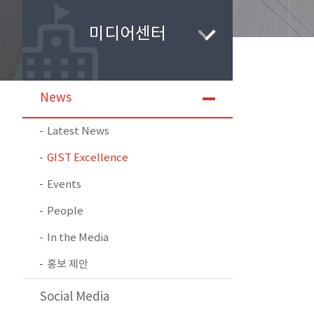
미디어센터
News
Latest News
GIST Excellence
Events
People
In the Media
홍보 제안
Social Media