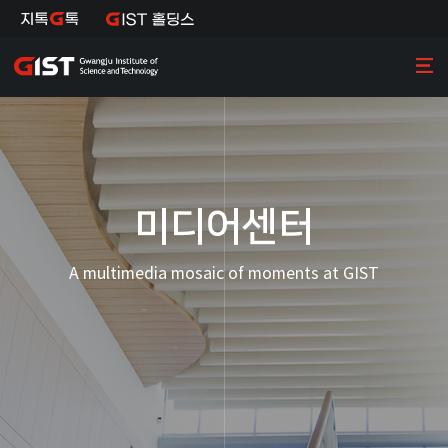
미디어센터
A multimedia mosaic of moments at GIST