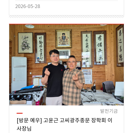
2026-05-28
발전기금
[방문 예우] 고윤근 고씨광주종문 장학회 이
사장님