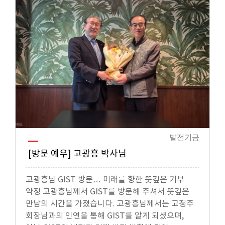
발전기금
[방문 예우] 고광흥 박사님
고광흥님 GIST 방문… 미래를 향한 뜻깊은 기부
약정 고광흥님께서 GIST를 방문해 주셔서 뜻깊은
만남의 시간을 가졌습니다. 고광흥님께서는 고정주
회장님과의 인연을 통해 GIST를 알게 되셨으며,