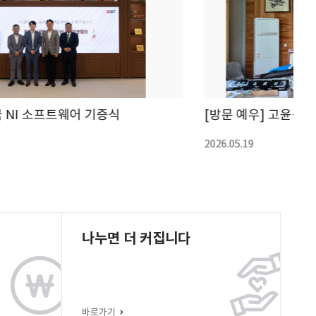
[방문 예우] 고윤근 고씨광주종문 장학회 이사장님
2026.05.19
20
나누면 더 커집니다
바로가기