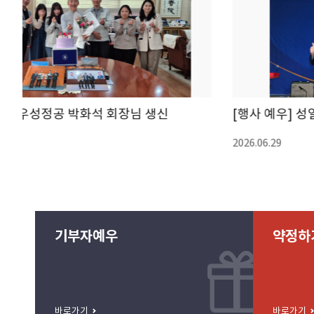
[행사 예우] 성일축산영농조합법인 창립 20주년 기념식 참석
2026.06.29
기부자예우
약정하
바로가기
바로가기