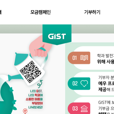
개
모금캠페인
기부하기
진행중인 캠페인
참여방법
사말
후원의 집
온라인 기부
기부 캠페인 제안
온라인 약정
내게 맞는 기금
세제혜택
관
기부금영수증 발급요청