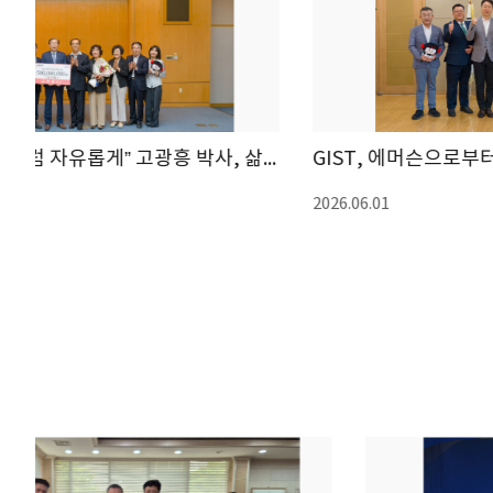
“물처럼 베풀고 구름처럼 자유롭게” 고광흥 박사, 삶의 철학 담...
GIST, 에머슨으로부터 55억 원 규모 소프트웨어 기증받아, AI 반도체...
2026.06.01