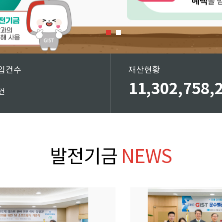
납입건수
재산현황
11,302,758,
건
발전기금
NEWS